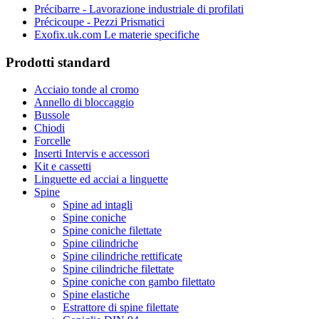
Précibarre - Lavorazione industriale di profilati
Précicoupe - Pezzi Prismatici
Exofix.uk.com Le materie specifiche
Prodotti standard
Acciaio tonde al cromo
Annello di bloccaggio
Bussole
Chiodi
Forcelle
Inserti Intervis e accessori
Kit e cassetti
Linguette ed acciai a linguette
Spine
Spine ad intagli
Spine coniche
Spine coniche filettate
Spine cilindriche
Spine cilindriche rettificate
Spine cilindriche filettate
Spine coniche con gambo filettato
Spine elastiche
Estrattore di spine filettate