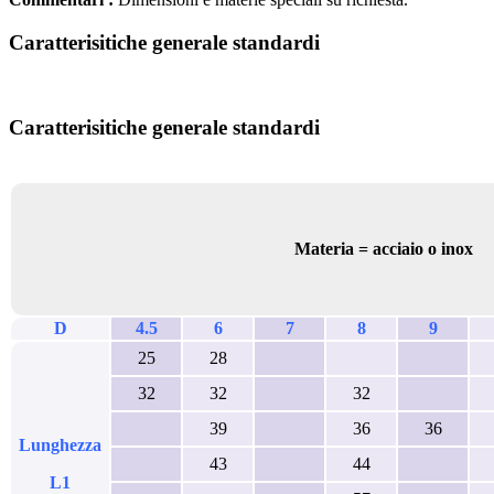
Caratterisitiche generale standardi
Caratterisitiche generale standardi
Materia = acciaio o inox
D
4.5
6
7
8
9
25
28
32
32
32
39
36
36
Lunghezza
43
44
L1