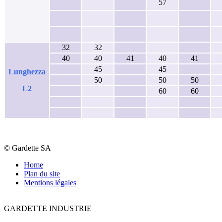
57
32
32
40
40
41
40
41
45
45
Lunghezza
50
50
50
L2
60
60
© Gardette SA
Home
Plan du site
Mentions légales
GARDETTE INDUSTRIE