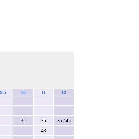
9.5
10
11
12
35
35
35 / 45
48