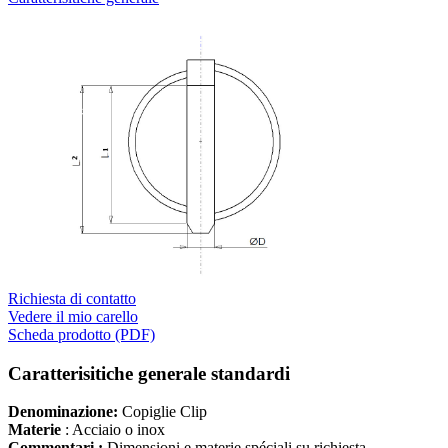
Richiesta di contatto
Vedere il mio carello
Scheda prodotto (PDF)
Caratterisitiche generale standardi
Denominazione:
Copiglie Clip
Materie
: Acciaio o inox
Commentari :
Dimensioni e materie spéciali su richiesta.