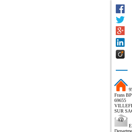
.
9
Frans BP
69655
VILLE
SUR S
E
Departme