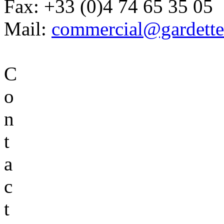
Fax:
+33 (0)4 74 65 35 05
Mail:
commercial@gardette
C
o
n
t
a
c
t