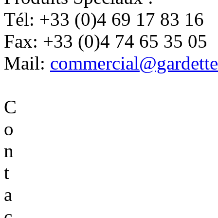
Tél:
+33 (0)4 69 17 83 16
Fax:
+33 (0)4 74 65 35 05
Mail:
commercial@gardette
C
o
n
t
a
c